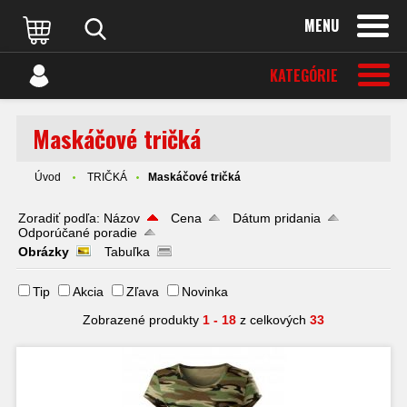
MENU
KATEGÓRIE
Maskáčové tričká
Úvod
TRIČKÁ
Maskáčové tričká
Zoradiť podľa:
Názov
Cena
Dátum pridania
Odporúčané poradie
Obrázky
Tabuľka
Tip
Akcia
Zľava
Novinka
Zobrazené produkty
1 - 18
z celkových
33