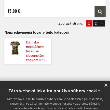
15,90 €
Zobraziť stranu:
1
2
»
Najpredávanejší tovar v tejto kategórii
Dámske
maskáčové
tričko so
slovenským
znakom II S
×
Táto webová lokalita používa súbory cookie.
INFO
KONTAKT
Táto webová lokalita používa súbory cookie na zlepšenie používateľskej
DODANIE TOVARU
skúsenosti. Používaním našej webovej lokality vyjadrujete súhlas s
používaním všetkých súborov cookie v súlade s našimi zásadami