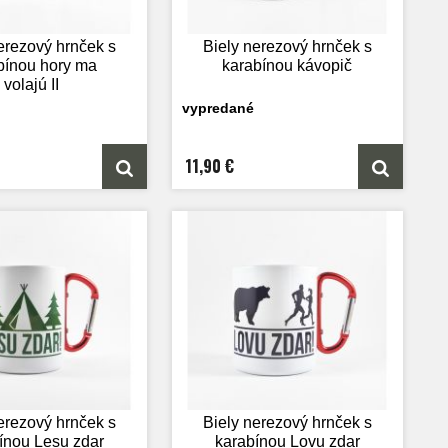
erezový hrnček s
Biely nerezový hrnček s
bínou hory ma
karabínou kávopič
volajú II
vypredané
11,90 €
erezový hrnček s
Biely nerezový hrnček s
ínou Lesu zdar
karabínou Lovu zdar