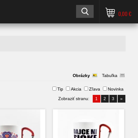
0,00 €
Obrázky
Tabuľka
Tip
Akcia
Zľava
Novinka
Zobraziť stranu:
1
2
3
»