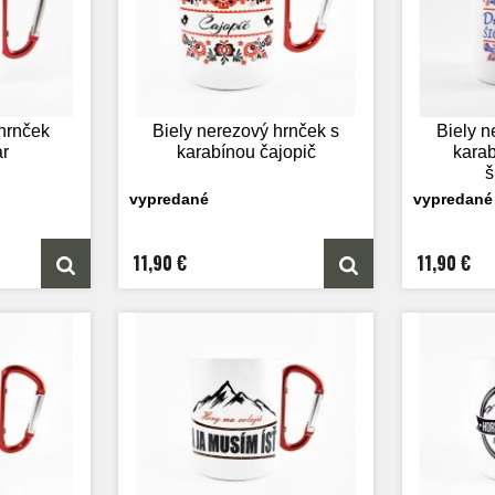
 hrnček
Biely nerezový hrnček s
Biely n
ar
karabínou čajopič
kara
š
vypredané
vypredané
11,90 €
11,90 €