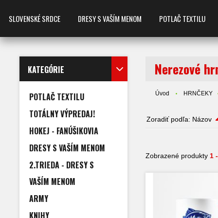
SLOVENSKÉ SRDCE
DRESY S VAŠÍM MENOM
POTLAČ TEXTILU
Nerezové hr
KATEGÓRIE
Úvod
HRNČEKY
POTLAČ TEXTILU
TOTÁLNY VÝPREDAJ!
Zoradiť podľa:
Názov
HOKEJ - FANÚŠIKOVIA
DRESY S VAŠÍM MENOM
Zobrazené produkty
1 
2.TRIEDA - DRESY S
VAŠÍM MENOM
ARMY
KNIHY