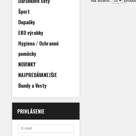
Darčekové sety
Na stranu:
produk
Šport
Dupačky
EKO výrobky
Hygiena / Ochranné
pomôcky
NOVINKY
NAJPREDÁVANEJŠIE
Bundy a Vesty
PRIHLÁSENIE