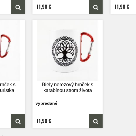
11,90 €
11,90 €
rnček s
Biely nerezový hrnček s
uristka
karabínou strom života
vypredané
11,90 €