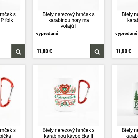
rnček s
Biely nerezový hrnček s
Biely n
P folk
karabínou hory ma
kara
volajú I
vypredané
vypredané
11,90 €
11,90 €
rnček s
Biely nerezový hrnček s
Biely n
ička I
karabínou kávopička II
karab