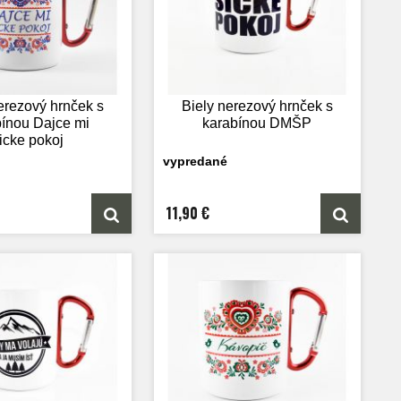
erezový hrnček s
Biely nerezový hrnček s
bínou Dajce mi
karabínou DMŠP
icke pokoj
vypredané
11,90 €