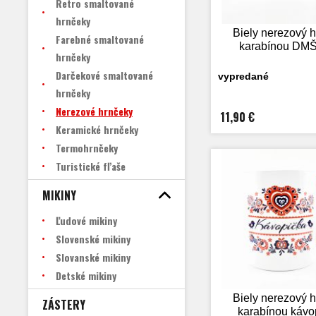
Retro smaltované
hrnčeky
Biely nerezový h
Farebné smaltované
karabínou DMŠ
hrnčeky
Darčekové smaltované
vypredané
hrnčeky
Nerezové hrnčeky
11,90 €
Keramické hrnčeky
Termohrnčeky
Turistické fľaše
MIKINY
Ľudové mikiny
Slovenské mikiny
Slovanské mikiny
Detské mikiny
Biely nerezový h
ZÁSTERY
karabínou kávop