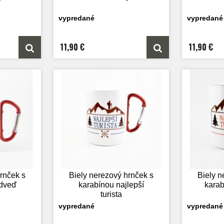
vypredané
vypredané
11,90 €
11,90 €
rnček s
Biely nerezový hrnček s
Biely n
dveď
karabínou najlepší
karab
turista
vypredané
vypredané