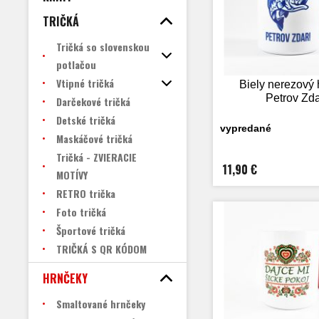
TRIČKÁ
Tričká so slovenskou
potlačou
Vtipné tričká
Biely nerezový
Petrov Zd
Darčekové tričká
Detské tričká
vypredané
Maskáčové tričká
Tričká - ZVIERACIE
11,90 €
MOTÍVY
RETRO trička
Foto tričká
Športové tričká
TRIČKÁ S QR KÓDOM
HRNČEKY
Smaltované hrnčeky