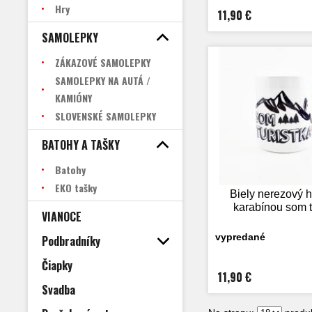
Hry
11,90 €
SAMOLEPKY
ZÁKAZOVÉ SAMOLEPKY
SAMOLEPKY NA AUTÁ /
KAMIÓNY
SLOVENSKÉ SAMOLEPKY
BATOHY A TAŠKY
Batohy
EKO tašky
Biely nerezový h
karabínou som t
VIANOCE
vypredané
Podbradníky
Čiapky
11,90 €
Svadba