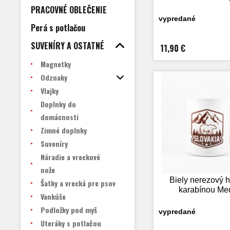
PRACOVNÉ OBLEČENIE
vypredané
Perá s potlačou
SUVENÍRY A OSTATNÉ
11,90 €
Magnetky
Odznaky
Vlajky
Doplnky do
domácnosti
Zimné doplnky
Suveníry
Náradie a vreckové
nože
Biely nerezový h
Šatky a vrecká pre psov
karabínou Me
Vankúše
Podložky pod myš
vypredané
Uteráky s potlačou