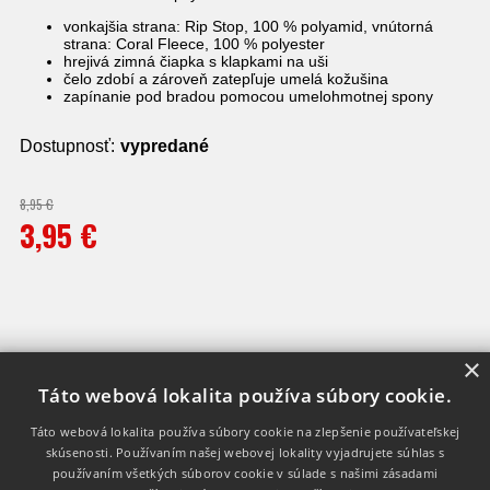
vonkajšia strana: Rip Stop, 100 % polyamid, vnútorná
strana: Coral Fleece, 100 % polyester
hrejivá zimná čiapka s klapkami na uši
čelo zdobí a zároveň zatepľuje umelá kožušina
zapínanie pod bradou pomocou umelohmotnej spony
Dostupnosť:
vypredané
8,95 €
3,95 €
×
Táto webová lokalita používa súbory cookie.
INFO
KONTAKT
Táto webová lokalita používa súbory cookie na zlepšenie používateľskej
DODANIE TOVARU
skúsenosti. Používaním našej webovej lokality vyjadrujete súhlas s
používaním všetkých súborov cookie v súlade s našimi zásadami
OCHRANA TEXTILU, TABUĽKA VEĽKOSTÍ