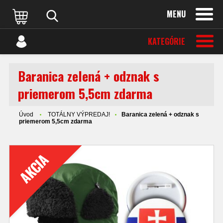
MENU
KATEGÓRIE
Baranica zelená + odznak s
priemerom 5,5cm zdarma
Úvod
TOTÁLNY VÝPREDAJ!
Baranica zelená + odznak s
priemerom 5,5cm zdarma
AKCIA