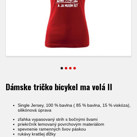
Dámske tričko bicykel ma volá II
Single Jersey, 100 % bavlna ( 85 % bavlna, 15 % viskóza),
silikónová úprava
zľahka vypasovaný strih s bočnými švami
priekrčník lemovaný povrchovým materiálom
spevnenie ramenných švov páskou
rukávy kratšej dĺžky