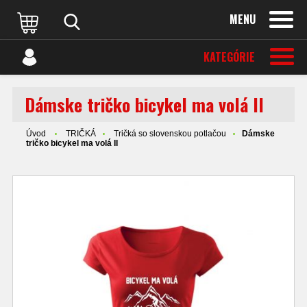
MENU
KATEGÓRIE
Dámske tričko bicykel ma volá II
Úvod
TRIČKÁ
Tričká so slovenskou potlačou
Dámske
tričko bicykel ma volá II